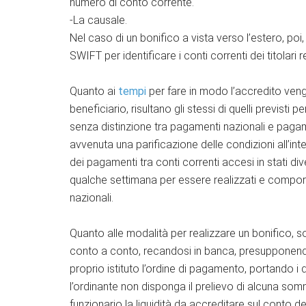
numero di conto corrente.
-La causale.
Nel caso di un bonifico a vista verso l’estero, poi,
SWIFT per identificare i conti correnti dei titolari r
Quanto ai
tempi
per fare in modo l’accredito veng
beneficiario, risultano gli stessi di quelli previsti 
senza distinzione tra pagamenti nazionali e pagament
avvenuta una parificazione delle condizioni all’int
dei pagamenti tra conti correnti accesi in stati di
qualche settimana per essere realizzati e compo
nazionali.
Quanto alle modalità per realizzare un bonifico, 
conto a conto, recandosi in banca, presupponendo,
proprio istituto l’ordine di pagamento, portando i
l’ordinante non disponga il prelievo di alcuna s
funzionario la liquidità da accreditare sul conto 