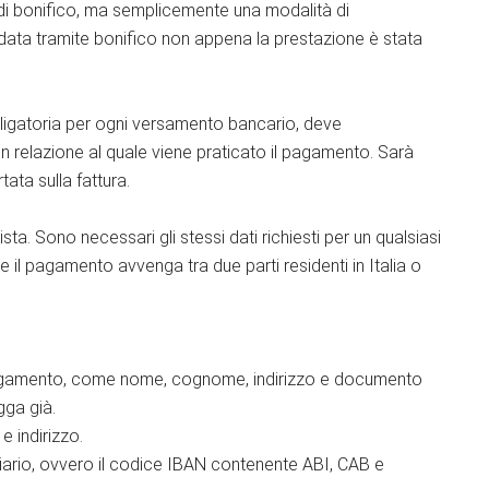
po di bonifico, ma semplicemente una modalità di
ata tramite bonifico non appena la prestazione è stata
bligatoria per ogni versamento bancario, deve
in relazione al quale viene praticato il pagamento. Sarà
tata sulla fattura.
a. Sono necessari gli stessi dati richiesti per un qualsiasi
 il pagamento avvenga tra due parti residenti in Italia o
il pagamento, come nome, cognome, indirizzo e documento
gga già.
 indirizzo.
iciario, ovvero il codice IBAN contenente ABI, CAB e