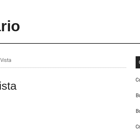
rio
Vista
C
ista
B
B
C