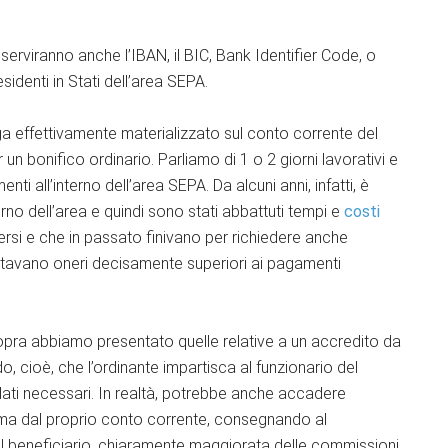
 serviranno anche l’IBAN, il BIC, Bank Identifier Code, o
esidenti in Stati dell’area SEPA.
a effettivamente materializzato sul conto corrente del
per un bonifico ordinario. Parliamo di 1 o 2 giorni lavorativi e
i all’interno dell’area SEPA. Da alcuni anni, infatti, è
erno dell’area e quindi sono stati abbattuti tempi e
costi
versi e che in passato finivano per richiedere anche
rtavano oneri decisamente superiori ai pagamenti
sopra abbiamo presentato quelle relative a un accredito da
 cioè, che l’ordinante impartisca al funzionario del
 dati necessari. In realtà, potrebbe anche accadere
omma dal proprio conto corrente, consegnando al
del beneficiario, chiaramente maggiorata delle commissioni.