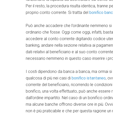
Per il resto, la procedura risulta identica, tranne 
proprio conto corrente. Si tratta del
bonifico ban
Può anche accadere che l’ordinante nemmeno si spo
ordinario che fosse. Oggi come oggi, infatti, bast
accedere al conto corrente digitando codice uten
banking, andare nella sezione relativa ai pagamenti
dati relativi al beneficiario e al suo conto corrent
necessario nemmeno in questo caso inserire i prop
I costi dipendono da banca a banca, ma ormai si a
qualcosa di più nei casi di
bonifico istantaneo
, o
corrente del beneficiario, ricorrendo le condizioni 
bonifico, una volta effettuato, può anche essere
dall’ordine impartito. Nel caso di un bonifico ordi
ma alcune banche offrono diverse ore in più. Ovvia
non è più praticabile e che per questa ragione un