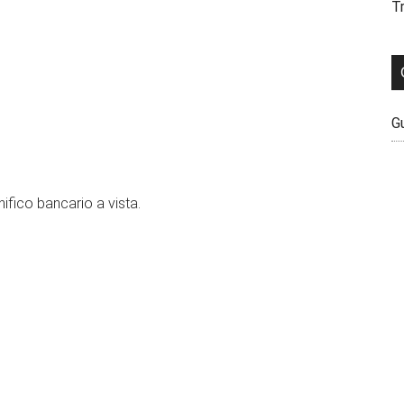
Tr
G
ifico bancario a vista.