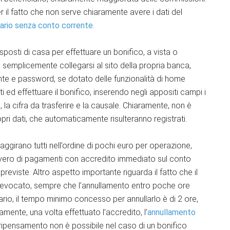
per il fatto che non serve chiaramente avere i dati del
cario senza conto corrente
.
sti di casa per effettuare un bonifico, a vista o
a semplicemente collegarsi al sito della propria banca,
te e password, se dotato delle funzionalità di home
 ed effettuare il bonifico, inserendo negli appositi campi i
e, la cifra da trasferire e la causale. Chiaramente, non è
ri dati, che automaticamente risulteranno registrati.
ggirano tutti nell’ordine di pochi euro per operazione,
vvero di pagamenti con accredito immediato sul conto
previste. Altro aspetto importante riguarda il fatto che il
 revocato, sempre che l’annullamento entro poche ore
nario, il tempo minimo concesso per annullarlo è di 2 ore,
mente, una volta effettuato l’accredito, l’
annullamento
 ripensamento non è possibile nel caso di un bonifico