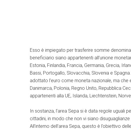
Esso è impiegato per trasferire somme denominate in
beneficiario siano appartenenti all’unione monetari
Estonia, Finlandia, Francia, Germania, Grecia, Irlan
Bassi, Portogallo, Slovacchia, Slovenia e Spagna.
adottato l’euro come moneta nazionale, ma che ef
Danimarca, Polonia, Regno Unito, Repubblica Ceca, 
appartenenti alla UE, Islanda, Liechtenstein, Norv
In sostanza, l’area Sepa si è data regole uguali p
cittadini, in modo che non vi siano disuguaglianze t
All’interno dell’area Sepa, questo è l’obiettivo de