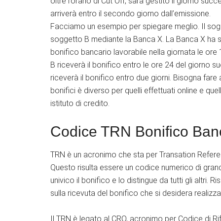
oltre l’orario di Cut Off, sarà gestito il giorno su
arriverà entro il secondo giorno dall’emissione.
Facciamo un esempio per spiegare meglio. Il sogg
soggetto B mediante la Banca X. La Banca X ha s
bonifico bancario lavorabile nella giornata le ore 
B riceverà il bonifico entro le ore 24 del giorno s
riceverà il bonifico entro due giorni. Bisogna fare 
bonifici è diverso per quelli effettuati online e quell
istituto di credito.
Codice TRN Bonifico Ban
TRN è un acronimo che sta per Transation Referen
Questo risulta essere un codice numerico di gran
univico il bonifico e lo distingue da tutti gli altr
sulla ricevuta del bonifico che si desidera realizza
Il TRN è legato al CRO, acronimo per Codice di Rif