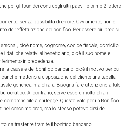
he per gli Iban dei conti degli altri paesi, le prime 2 lettere
orrente, senza possibilità di errore. Ovviamente, non è
to dell’effettuazione del bonifico. Per essere più precisi,
i personali, cioè nome, cognome, codice fiscale, domicilio.
 i dati che relativi al beneficiario, cioè il suo nome e
riferimento in precedenza.
re la causale del bonifico bancario, cioè il motivo per cui
 le banche mettono a disposizione del cliente una tabella
usale generica, ma chiara. Bisogna fare attenzione a tale
 burocratico. Al contrario, serve essere molto chiari
nte comprensibile a chi legge. Questo vale per un Bonifico
i nell’omonima area, ma lo stesso poteva dirsi del
o da trasferire tramite il bonifico bancario.