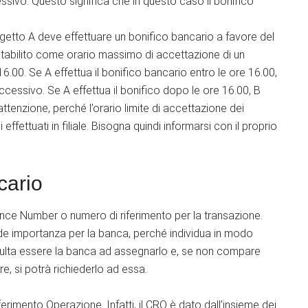
ccessivo. Questo significa che in questo caso il bonifico
etto A deve effettuare un bonifico bancario a favore del
tabilito come orario massimo di accettazione di un
16.00. Se A effettua il bonifico bancario entro le ore 16.00,
uccessivo. Se A effettua il bonifico dopo le ore 16.00, B
attenzione, perché l’orario limite di accettazione dei
i effettuati in filiale. Bisogna quindi informarsi con il proprio
cario
ce Number o numero di riferimento per la transazione.
de importanza per la banca, perché individua in modo
i. Risulta essere la banca ad assegnarlo e, se non compare
re, si potrà richiederlo ad essa.
erimento Operazione. Infatti, il CRO è dato dall’insieme dei