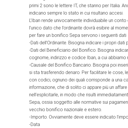
primi 2 sono le lettere IT, che stanno per Italia. Anc
indicano sempre lo stato in cui risultano accesi.
L’Iban rende univocamente individuabile un conto c
l’unico dato che l’ordinante dovrà esibire al momen
per fare un bonifico Sepa servono i seguenti dati
-Dati dell’Ordinante. Bisogna indicare i propri dat
-Dati del Beneficiario del Bonifico. Bisogna indicare
cognome, indirizzo e codice Iban, a cui abbiamo 
-Causale del Bonifico Bancario. Bisogna poi inseri
si sta trasferendo denaro. Per facilitare le cose,
con codici, ognuno dei quali corrisponde a una ca
informazione, che di solito ci appare più un affare
nell’esplicitarle, in modo che risulti immediatame
Sepa, ossia soggetto alle normative sui pagament
vecchio bonifico nazionale e estero.
-Importo. Ovviamente deve essere indicato l’import
-Data